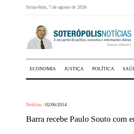
Skip
Sexta-feira, 7 de agosto de 2026
to
content
PORTAL DE NOTÍCIAS DE SALVADOR E 
SOTERÓPOLIS NO
ECONOMIA
JUSTIÇA
POLÍTICA
SAÚ
Posted
Notícias
02/06/2014
on
Barra recebe Paulo Souto com e