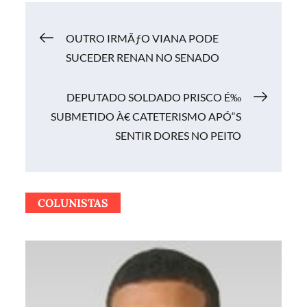
Navegação
OUTRO IRMÃƒO VIANA PODE
SUCEDER RENAN NO SENADO
de
DEPUTADO SOLDADO PRISCO É‰
Post
SUBMETIDO À€ CATETERISMO APÓ“S
SENTIR DORES NO PEITO
COLUNISTAS