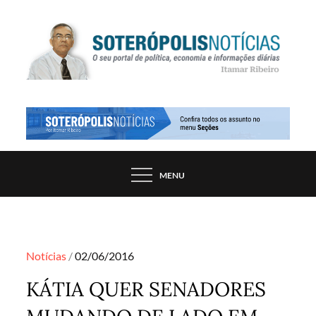
Skip
to
content
PORTAL DE NOTÍCIAS DE SALVADOR E
SOTERÓPOLIS NOTÍCIAS
REGIÃO, POR ITAMAR RIBEIRO
MENU
Posted
Notícias
02/06/2016
on
KÁTIA QUER SENADORES