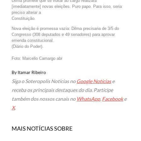
Dilma promete que se voltar ao cargo realizará
[imediatamente] novas eleições. Puro papo. Para isso, seria
preciso alterar a
Constituição.
Nova eleição é promessa vazia: Dilma precisaria de 3/5 do
Congresso (308 deputados e 49 senadores) para aprovar
emenda constitucional.
(Diário do Poder).
Foto: Marcello Camargo abr
By
Itamar Ribeiro
Siga o Soteropolis Noticias no
Google Notícias
e
receba os principais destaques do dia. Participe
também dos nossos canais no
WhatsApp
,
Facebook
e
X
.
MAIS NOTÍCIAS SOBRE