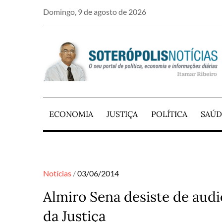
Skip
Domingo, 9 de agosto de 2026
to
content
PORTAL DE NOTÍCIAS DE SALVADOR E RE
SOTERÓPOLIS NO
ECONOMIA
JUSTIÇA
POLÍTICA
SAÚD
Posted
Notícias
03/06/2014
on
Almiro Sena desiste de aud
da Justiça