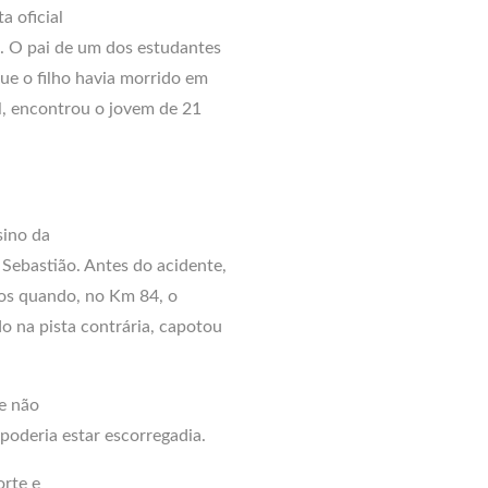
a oficial
. O pai de um dos estudantes
ue o filho havia morrido em
l, encontrou o jovem de 21
sino da
Sebastião. Antes do acidente,
los quando, no Km 84, o
o na pista contrária, capotou
e não
poderia estar escorregadia.
orte e