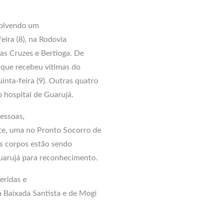
volvendo um
eira (8), na Rodovia
das Cruzes e Bertioga. De
que recebeu vítimas do
nta-feira (9). Outras quatro
 hospital de Guarujá.
essoas,
nte, uma no Pronto Socorro de
Os corpos estão sendo
uarujá para reconhecimento.
eridas e
a Baixada Santista e de Mogi