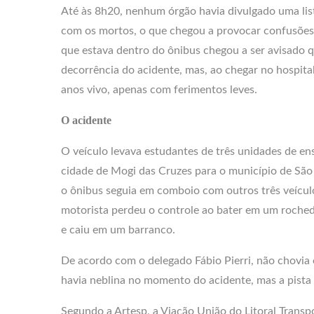
Até às 8h20, nenhum órgão havia divulgado uma list
com os mortos, o que chegou a provocar confusões
que estava dentro do ônibus chegou a ser avisado q
decorrência do acidente, mas, ao chegar no hospita
anos vivo, apenas com ferimentos leves.
O acidente
O veículo levava estudantes de três unidades de en
cidade de Mogi das Cruzes para o município de São 
o ônibus seguia em comboio com outros três veícu
motorista perdeu o controle ao bater em um roched
e caiu em um barranco.
De acordo com o delegado Fábio Pierri, não chovia 
havia neblina no momento do acidente, mas a pista 
Segundo a Artesp, a Viação União do Litoral Transp