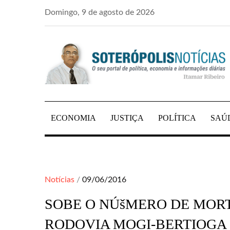
Skip
Domingo, 9 de agosto de 2026
to
content
PORTAL DE NOTÍCIAS DE SALVADOR E R
SOTERÓPOLIS NO
ECONOMIA
JUSTIÇA
POLÍTICA
SAÚ
Posted
Notícias
09/06/2016
on
SOBE O NÚšMERO DE MOR
RODOVIA MOGI-BERTIOGA