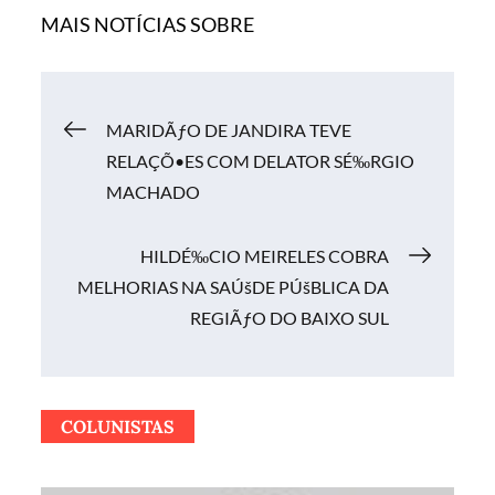
MAIS NOTÍCIAS SOBRE
Navegação
MARIDÃƒO DE JANDIRA TEVE
RELAÇÕ•ES COM DELATOR SÉ‰RGIO
de
MACHADO
Post
HILDÉ‰CIO MEIRELES COBRA
MELHORIAS NA SAÚšDE PÚšBLICA DA
REGIÃƒO DO BAIXO SUL
COLUNISTAS