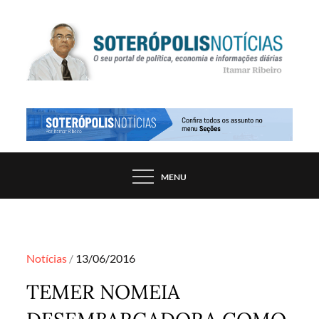
Skip
to
content
PORTAL DE NOTÍCIAS DE SALVADOR E
SOTERÓPOLIS NOTÍCIAS
REGIÃO, POR ITAMAR RIBEIRO
MENU
Posted
Notícias
13/06/2016
on
TEMER NOMEIA