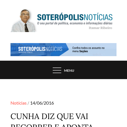
Skip
to
content
PORTAL DE NOTÍCIAS DE SALVADOR E
SOTERÓPOLIS NOTÍCIAS
REGIÃO, POR ITAMAR RIBEIRO
MENU
Posted
Notícias
14/06/2016
on
CUNHA DIZ QUE VAI