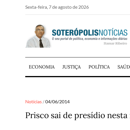
Skip
Sexta-feira, 7 de agosto de 2026
to
content
PORTAL DE NOTÍCIAS DE SALVADOR E RE
SOTERÓPOLIS NO
ECONOMIA
JUSTIÇA
POLÍTICA
SAÚD
Posted
Notícias
04/06/2014
on
Prisco sai de presídio nest