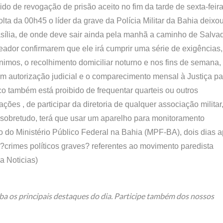
o de revogação de prisão aceito no fim da tarde de sexta-feir
olta da 00h45 o líder da grave da Polícia Militar da Bahia deixo
sília, de onde deve sair ainda pela manhã a caminho de Salvad
eador confirmarem que ele irá cumprir uma série de exigências,
nimos, o recolhimento domiciliar noturno e nos fins de semana,
m autorização judicial e o comparecimento mensal à Justiça pa
sco também está proibido de frequentar quarteis ou outros
ções , de participar da diretoria de qualquer associação militar
, sobretudo, terá que usar um aparelho para monitoramento
ido do Ministério Público Federal na Bahia (MPF-BA), dois dias 
 ?crimes políticos graves? referentes ao movimento paredista
a Noticias)
ba os principais destaques do dia. Participe também dos nossos