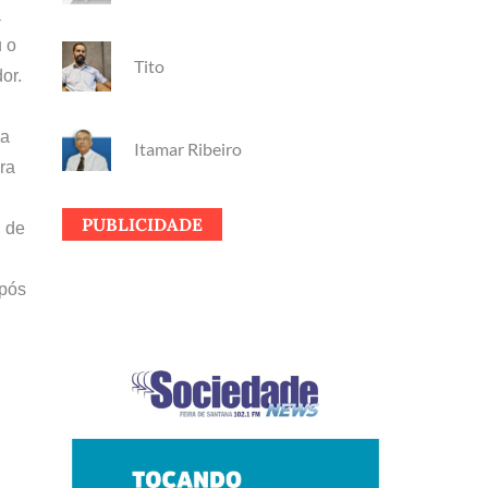
a
u o
Tito
or.
 a
Itamar Ribeiro
ra
PUBLICIDADE
, de
após