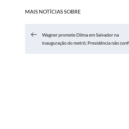
MAIS NOTÍCIAS SOBRE
Navegação
Wagner promete Dilma em Salvador na
inauguração do metrô; Presidência não con
de
Post