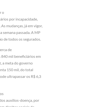
r o
iários por incapacidade,
 As mudanças, já em vigor,
na semana passada. A MP
ção de todos os segurados.
cerca de
 840 mil beneficiários em
z, a meta do governo
enta 150 mil, do total
ode ultrapassar os R$ 6,3
ios
dos auxílios-doença, por
m direitos sociais da