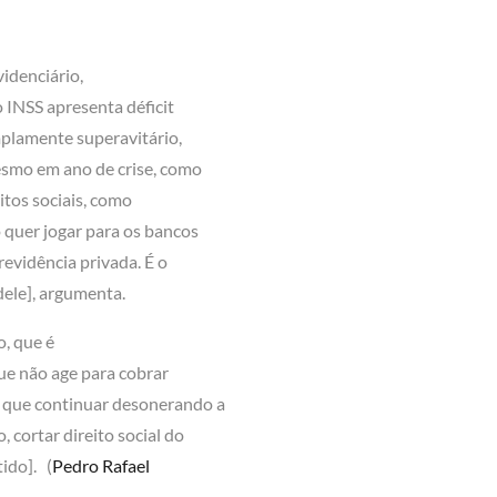
idenciário,
o INSS apresenta déficit
amplamente superavitário,
esmo em ano de crise, como
eitos sociais, como
 quer jogar para os bancos
evidência privada. É o
dele], argumenta.
, que é
que não age para cobrar
r que continuar desonerando a
cortar direito social do
ido]. (
Pedro Rafael