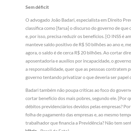
Sem déficit
O advogado João Badari, especialista em Direito Prev
classifica como [farsa] o discurso do governo de que 
e, por isso, precisa reduzir os benefícios. [O INSS é 
manteve saldo positivo de R$ 50 bilhões ao ano e, m
agora, o saldo é de cerca R$ 20 bilhões. Ao cortar dir
aposentadoria e auxílios por incapacidade, o governo
a responsabilidade, quer que as pessoas contratem pr
governo tentando privatizar o que deveria ser papel 
Badari também não poupa críticas ao foco do governo
cortar benefício dos mais pobres, segundo ele. [Por 
débitos previdenciários devidos pelas empresas? Po
folha de pagamento das empresas e, ao mesmo tempo, 
trabalhador que financia a Previdência? Não tem sent
Vilela
– Brasil de Fato)