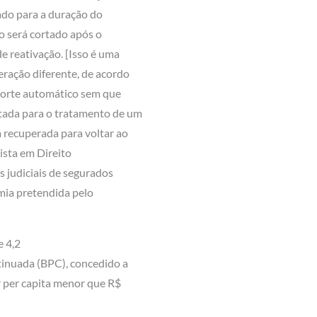
mado para a duração do
io será cortado após o
e reativação. [Isso é uma
ração diferente, de acordo
 corte automático sem que
tada para o tratamento de um
á recuperada para voltar ao
ista em Direito
s judiciais de segurados
mia pretendida pelo
e 4,2
tinuada (BPC), concedido a
r per capita menor que R$