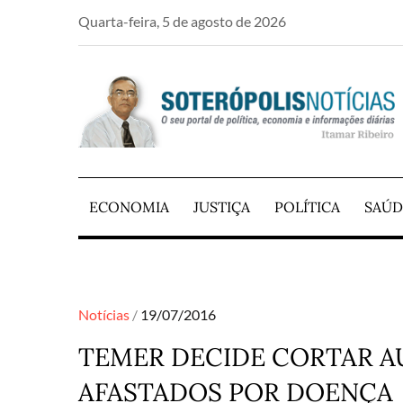
Skip
Quarta-feira, 5 de agosto de 2026
to
content
PORTAL DE NOTÍCIAS DE SALVADOR E RE
SOTERÓPOLIS NO
ECONOMIA
JUSTIÇA
POLÍTICA
SAÚD
Posted
Notícias
19/07/2016
on
TEMER DECIDE CORTAR AU
AFASTADOS POR DOENÇA