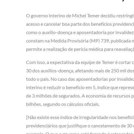
O governo interino de Michel Temer decidiu restringi
acesso e cancelar boa parte dos benefícios previdenc
como o auxílio-doença e aposentadoria por invalidez.
constam na Medida Provisória (MP) 739, publicada 
permite a realização de perícia médica para reavalia
Com isso, a expectativa da equipe de Temer é cortar 
30 dos auxílios-doença, afetando mais de 250 mil dos
todo o país. No caso das aposentadorias por invalide
interino é reduzir o benefício em 5, índice que repres
de 3 milhões de segurados. A economia de recursos p
bilhões, segundo os cálculos oficiais.
[Não existe esse índice de irregularidade nos benefíc
previdenciários que justifique o cancelamento de 30 
exemplo. O que o governo está fazendo é retroceder e