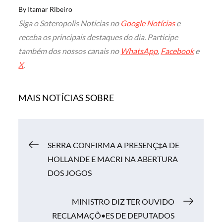
By
Itamar Ribeiro
Siga o Soteropolis Noticias no
Google Notícias
e
receba os principais destaques do dia. Participe
também dos nossos canais no
WhatsApp
,
Facebook
e
X
.
MAIS NOTÍCIAS SOBRE
Navegação
SERRA CONFIRMA A PRESENÇ‡A DE
HOLLANDE E MACRI NA ABERTURA
de
DOS JOGOS
Post
MINISTRO DIZ TER OUVIDO
RECLAMAÇÕ•ES DE DEPUTADOS