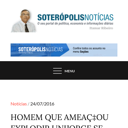
Skip
to
content
PORTAL DE NOTÍCIAS DE SALVADOR E
SOTERÓPOLIS NOTÍCIAS
REGIÃO, POR ITAMAR RIBEIRO
MENU
Posted
Notícias
24/07/2016
on
HOMEM QUE AMEAÇ‡OU