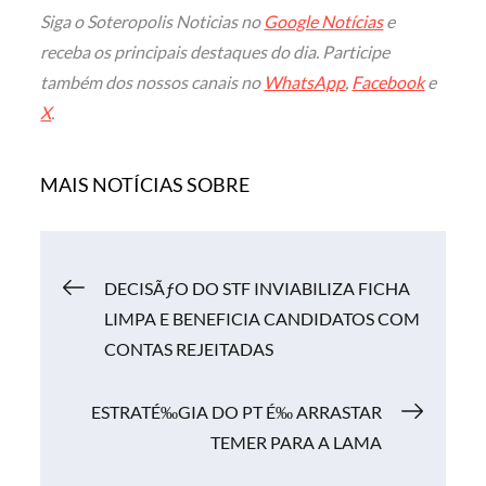
Siga o Soteropolis Noticias no
Google Notícias
e
receba os principais destaques do dia. Participe
também dos nossos canais no
WhatsApp
,
Facebook
e
X
.
MAIS NOTÍCIAS SOBRE
Navegação
DECISÃƒO DO STF INVIABILIZA FICHA
LIMPA E BENEFICIA CANDIDATOS COM
de
CONTAS REJEITADAS
Post
ESTRATÉ‰GIA DO PT É‰ ARRASTAR
TEMER PARA A LAMA