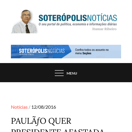
Skip
to
content
PORTAL DE NOTÍCIAS DE SALVADOR E
SOTERÓPOLIS NOTÍCIAS
REGIÃO, POR ITAMAR RIBEIRO
MENU
Posted
Notícias
12/08/2016
on
PAULÃƒO QUER