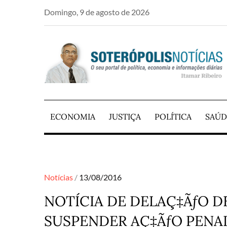
Skip
Domingo, 9 de agosto de 2026
to
content
PORTAL DE NOTÍCIAS DE SALVADOR E RE
SOTERÓPOLIS NO
ECONOMIA
JUSTIÇA
POLÍTICA
SAÚD
Posted
Notícias
13/08/2016
on
NOTÍCIA DE DELAÇ‡ÃƒO 
SUSPENDER AÇ‡ÃƒO PENA