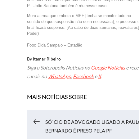
PT João Santana também é réu nesse caso.
Moro afirma que embora o MPF [tenha se manifestado no
sentido de que suspensão não seria necessária], o processo 
final ficará suspenso. [Ao cabo de duas semanas, reavaliarei.]
Poder)
Foto: Dida Sampaio – Estadão
By
Itamar Ribeiro
Siga o Soteropolis Noticias no
Google Notícias
e rece
canais no
WhatsApp
,
Facebook
e
X
.
MAIS NOTÍCIAS SOBRE
Navegação
SÓ“CIO DE ADVOGADO LIGADO A PAUL
BERNARDO É PRESO PELA PF