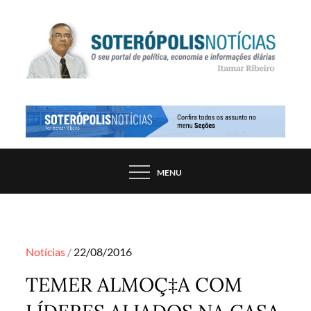
Skip
to
content
PORTAL DE NOTÍCIAS DE SALVADOR E
SOTERÓPOLIS NOTÍCIAS
REGIÃO, POR ITAMAR RIBEIRO
MENU
Posted
Notícias
22/08/2016
on
TEMER ALMOÇ‡A COM