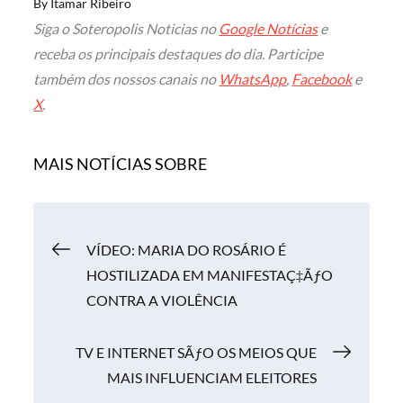
By
Itamar Ribeiro
Siga o Soteropolis Noticias no
Google Notícias
e
receba os principais destaques do dia. Participe
também dos nossos canais no
WhatsApp
,
Facebook
e
X
.
MAIS NOTÍCIAS SOBRE
Navegação
VÍDEO: MARIA DO ROSÁRIO É
HOSTILIZADA EM MANIFESTAÇ‡ÃƒO
de
CONTRA A VIOLÊNCIA
Post
TV E INTERNET SÃƒO OS MEIOS QUE
MAIS INFLUENCIAM ELEITORES