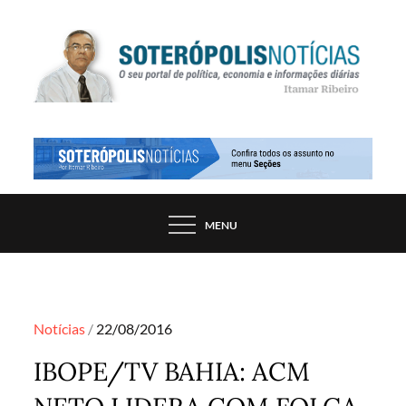
Skip
to
content
PORTAL DE NOTÍCIAS DE SALVADOR E
SOTERÓPOLIS NOTÍCIAS
REGIÃO, POR ITAMAR RIBEIRO
MENU
Posted
Notícias
22/08/2016
on
IBOPE/TV BAHIA: ACM