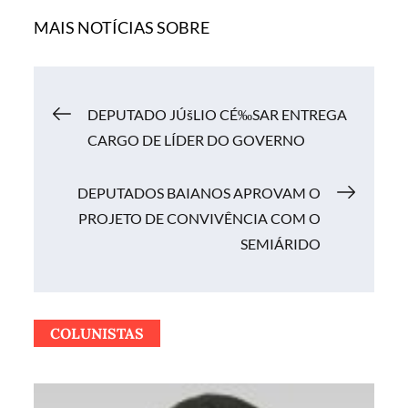
MAIS NOTÍCIAS SOBRE
Navegação
DEPUTADO JÚšLIO CÉ‰SAR ENTREGA
CARGO DE LÍDER DO GOVERNO
de
DEPUTADOS BAIANOS APROVAM O
Post
PROJETO DE CONVIVÊNCIA COM O
SEMIÁRIDO
COLUNISTAS