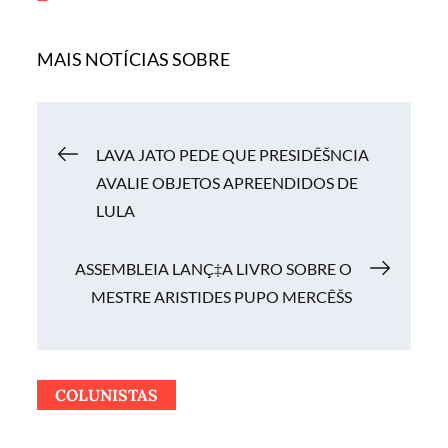
MAIS NOTÍCIAS SOBRE
Navegação
LAVA JATO PEDE QUE PRESIDÊŠNCIA
AVALIE OBJETOS APREENDIDOS DE
de
LULA
Post
ASSEMBLEIA LANÇ‡A LIVRO SOBRE O
MESTRE ARISTIDES PUPO MERCÊŠS
COLUNISTAS