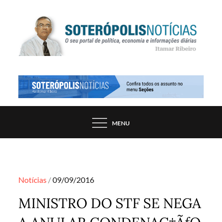
Skip
to
content
PORTAL DE NOTÍCIAS DE SALVADOR E
SOTERÓPOLIS NOTÍCIAS
REGIÃO, POR ITAMAR RIBEIRO
MENU
Posted
Notícias
09/09/2016
on
MINISTRO DO STF SE NEGA