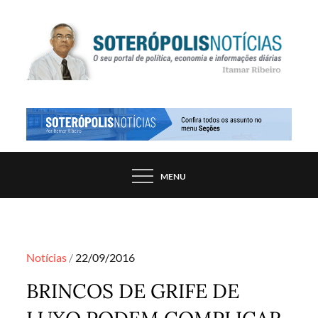
Skip
to
content
PORTAL DE NOTÍCIAS DE SALVADOR E
SOTERÓPOLIS NOTÍCIAS
REGIÃO, POR ITAMAR RIBEIRO
MENU
Posted
Notícias
22/09/2016
on
BRINCOS DE GRIFE DE