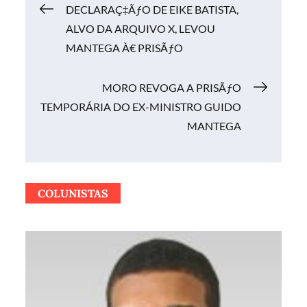
Navegação
DECLARAÇ‡ÃƒO DE EIKE BATISTA,
ALVO DA ARQUIVO X, LEVOU
de
MANTEGA À€ PRISÃƒO
Post
MORO REVOGA A PRISÃƒO
TEMPORÁRIA DO EX-MINISTRO GUIDO
MANTEGA
COLUNISTAS