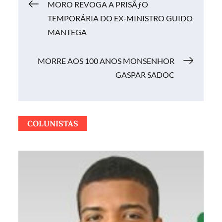
Navegação
MORO REVOGA A PRISÃƒO
TEMPORÁRIA DO EX-MINISTRO GUIDO
de
MANTEGA
Post
MORRE AOS 100 ANOS MONSENHOR
GASPAR SADOC
COLUNISTAS