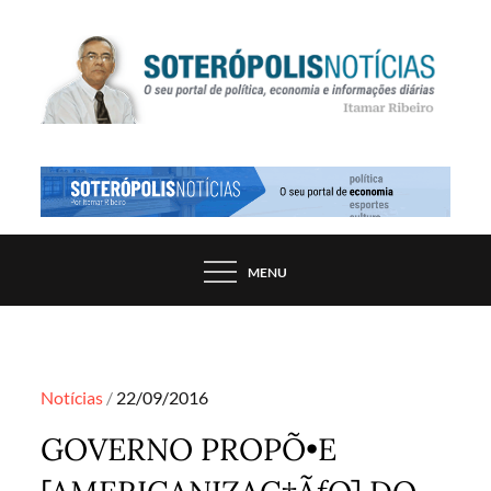
Skip
to
content
PORTAL DE NOTÍCIAS DE SALVADOR E
SOTERÓPOLIS NOTÍCIAS
REGIÃO, POR ITAMAR RIBEIRO
MENU
Posted
Notícias
22/09/2016
on
GOVERNO PROPÕ•E