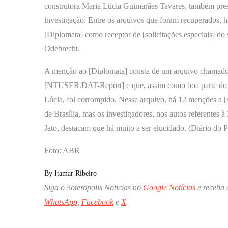
construtora Maria Lúcia Guimarães Tavares, também pres
investigação. Entre os arquivos que foram recuperados, h
[Diplomata] como receptor de [solicitações especiais] do 
Odebrecht.
A menção ao [Diplomata] consta de um arquivo chamad
[NTUSER.DAT-Report] e que, assim como boa parte do 
Lúcia, foi corrompido. Nesse arquivo, há 12 menções a [s
de Brasília, mas os investigadores, nos autos referentes à
Jato, destacam que há muito a ser elucidado. (Diário do P
Foto: ABR
By
Itamar Ribeiro
Siga o Soteropolis Noticias no
Google Notícias
e receba 
WhatsApp
,
Facebook
e
X
.