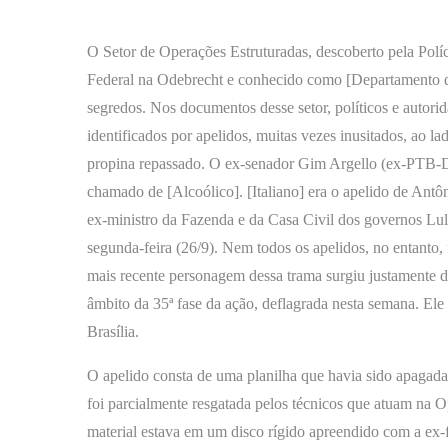
O Setor de Operações Estruturadas, descoberto pela Polí
Federal na Odebrecht e conhecido como [Departamento d
segredos. Nos documentos desse setor, políticos e autori
identificados por apelidos, muitas vezes inusitados, ao la
propina repassado. O ex-senador Gim Argello (ex-PTB-D
chamado de [Alcoólico]. [Italiano] era o apelido de Antôn
ex-ministro da Fazenda e da Casa Civil dos governos Lul
segunda-feira (26/9). Nem todos os apelidos, no entanto,
mais recente personagem dessa trama surgiu justamente d
âmbito da 35ª fase da ação, deflagrada nesta semana. Ele
Brasília.
O apelido consta de uma planilha que havia sido apagada
foi parcialmente resgatada pelos técnicos que atuam na 
material estava em um disco rígido apreendido com a ex-