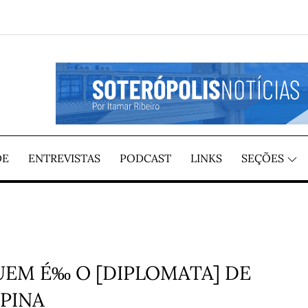
REGIÃO, POR ITAMAR RIBEIRO
TÍCIAS
DE
ENTREVISTAS
PODCAST
LINKS
SEÇÕES
UEM É‰ O [DIPLOMATA] DE
OPINA