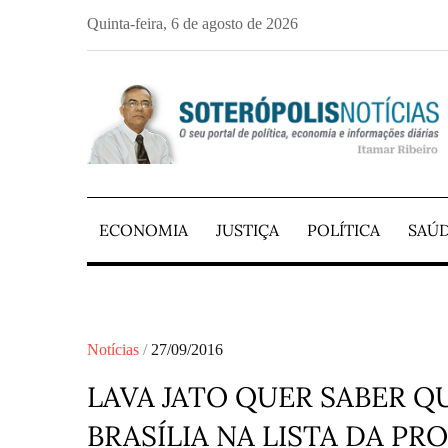
Skip
Quinta-feira, 6 de agosto de 2026
to
content
PORTAL DE NOTÍCIAS DE SALVADOR E 
SOTERÓPOLIS NO
ECONOMIA
JUSTIÇA
POLÍTICA
SAÚ
Posted
Notícias
27/09/2016
on
LAVA JATO QUER SABER Q
BRASÍLIA NA LISTA DA PR