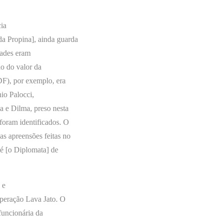
cia
a Propina], ainda guarda
dades eram
do do valor da
F), por exemplo, era
io Palocci,
a e Dilma, preso nesta
 foram identificados. O
as apreensões feitas no
 é [o Diplomata] de
 e
Operação Lava Jato. O
funcionária da