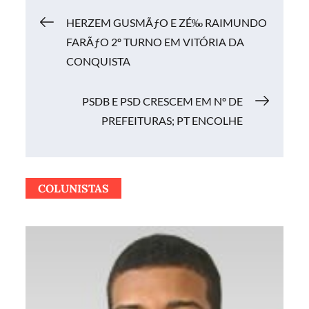
Navegação
HERZEM GUSMÃƒO E ZÉ‰ RAIMUNDO
FARÃƒO 2º TURNO EM VITÓRIA DA
de
CONQUISTA
Post
PSDB E PSD CRESCEM EM Nº DE
PREFEITURAS; PT ENCOLHE
COLUNISTAS