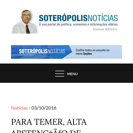
Skip
to
content
PORTAL DE NOTÍCIAS DE SALVADOR E
SOTERÓPOLIS NOTÍCIAS
REGIÃO, POR ITAMAR RIBEIRO
MENU
Posted
Notícias
03/10/2016
on
PARA TEMER, ALTA