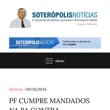
Skip
to
content
PORTAL DE NOTÍCIAS DE SALVADOR E
SOTERÓPOLIS NOTÍCIAS
REGIÃO, POR ITAMAR RIBEIRO
MENU
Posted
Notícias
04/10/2016
on
PF CUMPRE MANDADOS