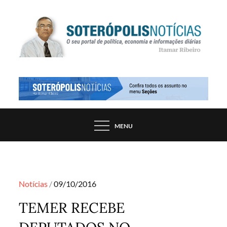
Skip
to
content
PORTAL DE NOTÍCIAS DE SALVADOR E
SOTERÓPOLIS NOTÍCIAS
REGIÃO, POR ITAMAR RIBEIRO
MENU
Posted
Notícias
09/10/2016
on
TEMER RECEBE