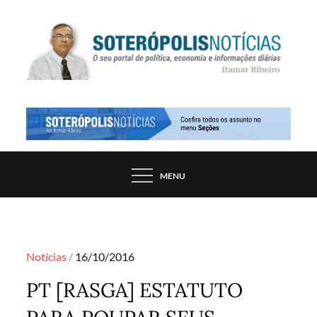
Skip
to
content
PORTAL DE NOTÍCIAS DE SALVADOR E
SOTERÓPOLIS NOTÍCIAS
REGIÃO, POR ITAMAR RIBEIRO
MENU
Posted
Notícias
16/10/2016
on
PT [RASGA] ESTATUTO