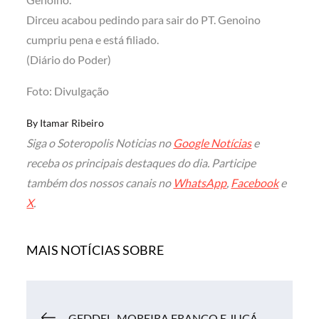
Dirceu acabou pedindo para sair do PT. Genoino
cumpriu pena e está filiado.
(Diário do Poder)
Foto: Divulgação
By
Itamar Ribeiro
Siga o Soteropolis Noticias no
Google Notícias
e
receba os principais destaques do dia. Participe
também dos nossos canais no
WhatsApp
,
Facebook
e
X
.
MAIS NOTÍCIAS SOBRE
Navegação
GEDDEL, MOREIRA FRANCO E JUCÁ