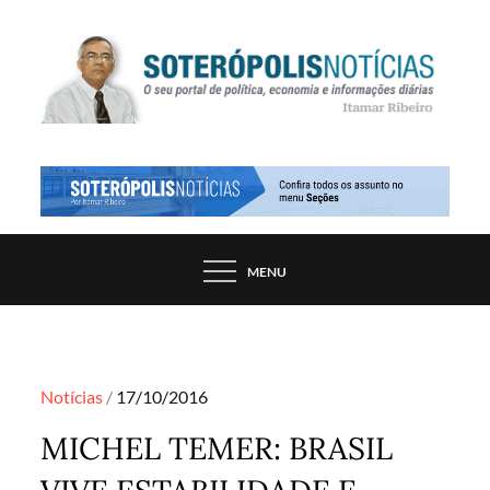
Skip
to
content
PORTAL DE NOTÍCIAS DE SALVADOR E
SOTERÓPOLIS NOTÍCIAS
REGIÃO, POR ITAMAR RIBEIRO
MENU
Posted
Notícias
17/10/2016
on
MICHEL TEMER: BRASIL