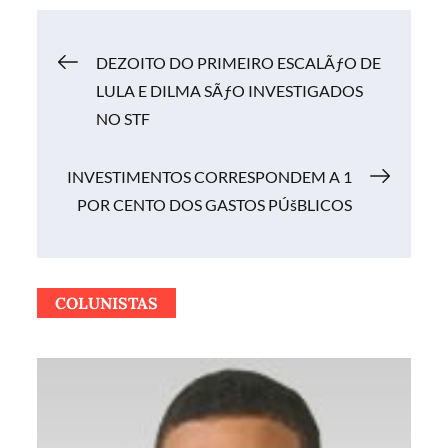
Navegação
DEZOITO DO PRIMEIRO ESCALÃƒO DE
LULA E DILMA SÃƒO INVESTIGADOS
de
NO STF
Post
INVESTIMENTOS CORRESPONDEM A 1
POR CENTO DOS GASTOS PÚšBLICOS
COLUNISTAS