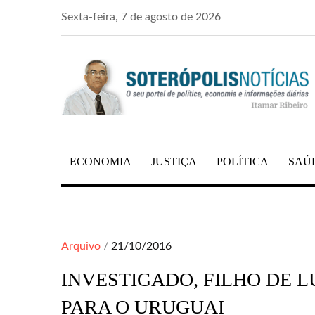
Skip
Sexta-feira, 7 de agosto de 2026
to
content
PORTAL DE NOTÍCIAS DE SALVADOR E R
SOTERÓPOLIS NO
ECONOMIA
JUSTIÇA
POLÍTICA
SAÚ
Posted
Arquivo
21/10/2016
on
INVESTIGADO, FILHO DE 
PARA O URUGUAI