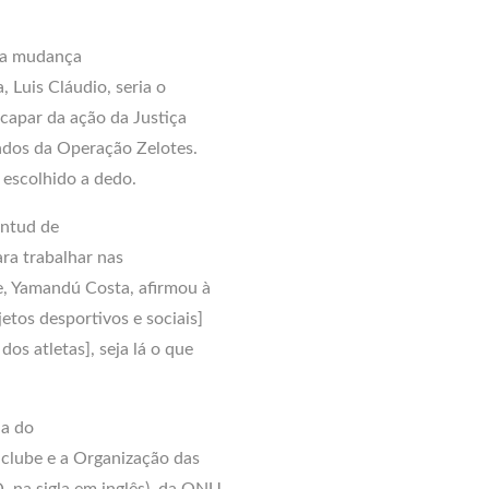
 a mudança
, Luis Cláudio, seria o
scapar da ação da Justiça
igados da Operação Zelotes.
 escolhido a dedo.
entud de
ara trabalhar nas
e, Yamandú Costa, afirmou à
etos desportivos e sociais]
os atletas], seja lá o que
la do
o clube e a Organização das
 na sigla em inglês), da ONU.