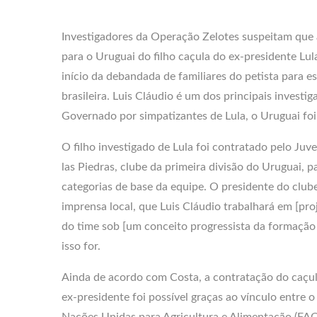
Investigadores da Operação Zelotes suspeitam que
para o Uruguai do filho caçula do ex-presidente Lula
início da debandada de familiares do petista para e
brasileira. Luis Cláudio é um dos principais invest
Governado por simpatizantes de Lula, o Uruguai foi
O filho investigado de Lula foi contratado pelo Juv
las Piedras, clube da primeira divisão do Uruguai, p
categorias de base da equipe. O presidente do club
imprensa local, que Luis Cláudio trabalhará em [proj
do time sob [um conceito progressista da formação d
isso for.
Ainda de acordo com Costa, a contratação do caçu
ex-presidente foi possível graças ao vínculo entre 
Nações Unidas para Agricultura e Alimentação (FAO,