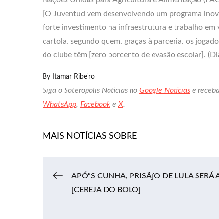
[O Juventud vem desenvolvendo um programa inova
forte investimento na infraestrutura e trabalho em v
cartola, segundo quem, graças à parceria, os jogado
do clube têm [zero porcento de evasão escolar]. (Di
By
Itamar Ribeiro
Siga o Soteropolis Noticias no
Google Notícias
e receba
WhatsApp
,
Facebook
e
X
.
MAIS NOTÍCIAS SOBRE
Navegação
APÓ“S CUNHA, PRISÃƒO DE LULA SERÁ 
[CEREJA DO BOLO]
de