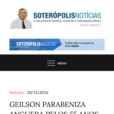
Skip
to
content
PORTAL DE NOTÍCIAS DE SALVADOR E
SOTERÓPOLIS NOTÍCIAS
REGIÃO, POR ITAMAR RIBEIRO
MENU
Posted
Notícias
20/11/2016
on
GEILSON PARABENIZA