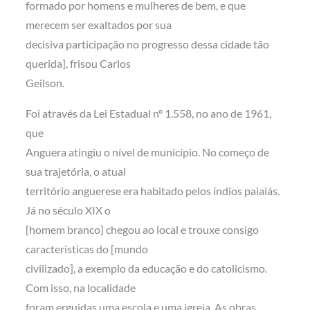
formado por homens e mulheres de bem, e que
merecem ser exaltados por sua
decisiva participação no progresso dessa cidade tão
querida], frisou Carlos
Geilson.
Foi através da Lei Estadual nº 1.558, no ano de 1961,
que
Anguera atingiu o nível de município. No começo de
sua trajetória, o atual
território anguerese era habitado pelos índios paiaiás.
Já no século XIX o
[homem branco] chegou ao local e trouxe consigo
características do [mundo
civilizado], a exemplo da educação e do catolicismo.
Com isso, na localidade
foram erguidas uma escola e uma igreja. As obras