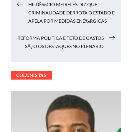
Navegação
HILDÉ‰CIO MEIRELES DIZ QUE
CRIMINALIDADE DERROTA O ESTADO E
de
APELA POR MEDIDAS ENÉ‰RGICAS
Post
REFORMA POLÍTICA E TETO DE GASTOS
SÃƒO OS DESTAQUES NO PLENÁRIO
COLUNISTAS