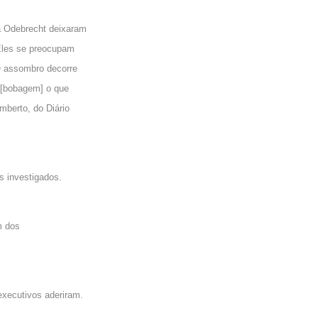
a Odebrecht deixaram
 Eles se preocupam
 O assombro decorre
r [bobagem] o que
mberto, do Diário
m
s investigados.
m dos
executivos aderiram.