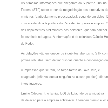
As primeiras informações que chegaram ao Supremo Tribunal
Federal (STF) sobre o teor da megadelação dos executivos d
ministros [particularmente preocupados], segundo um deles.
com a estabilidade política do País de tão graves e amplas.
dos depoimentos preliminares dos delatores, que fará parece
foi revelado até agora. A informação é do colunista Cláudio Hu
do Poder.
As delações vão enriquecer os inquéritos abertos no STF co
provas robustas, sem deixar dúvidas quanto à condenação do
A impressão que se tem, na força-tarefa da Lava Jato, é
exagerada: [não vai sobrar ninguém na classe política], diz u
investigadores.
Emílio Odebrecht, o [amigo EO] de Lula, liderou a iniciativa
da delação para a empresa sobreviver. Ofereceu prêmio e 78 