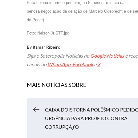
Esta coluna informou primeiro, há 8 meses, o início da
penosa negociação da delação de Marcelo Odebrecht e de seu
do Poder)
Foto: Nelson Jr STF.jpg
By
Itamar Ribeiro
Siga o Soteropolis Noticias no
Google Notícias
e rece
canais no
WhatsApp
,
Facebook
e
X
.
MAIS NOTÍCIAS SOBRE
Navegação
CAIXA DOIS TORNA POLÊŠMICO PEDIDO
URGÊNCIA PARA PROJETO CONTRA
de
CORRUPÇÃƒO