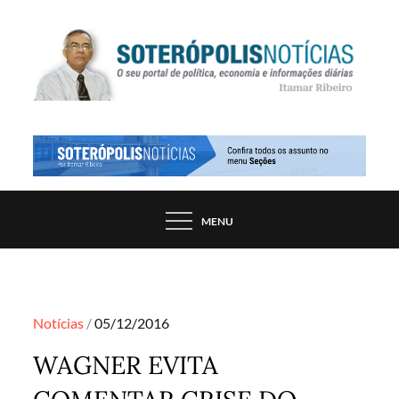
Skip
to
content
PORTAL DE NOTÍCIAS DE SALVADOR E
SOTERÓPOLIS NOTÍCIAS
REGIÃO, POR ITAMAR RIBEIRO
MENU
Posted
Notícias
05/12/2016
on
WAGNER EVITA