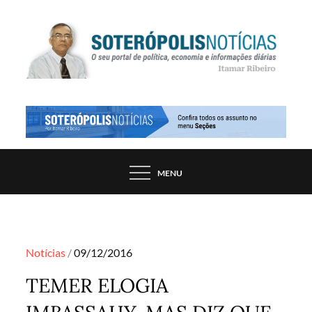
Skip
to
content
PORTAL DE NOTÍCIAS DE SALVADOR E
SOTERÓPOLIS NOTÍCIAS
REGIÃO, POR ITAMAR RIBEIRO
MENU
Posted
Notícias
09/12/2016
on
TEMER ELOGIA