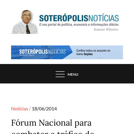
Skip
to
content
PORTAL DE NOTÍCIAS DE SALVADOR E
SOTERÓPOLIS NOTÍCIAS
REGIÃO, POR ITAMAR RIBEIRO
MENU
Posted
Notícias
18/06/2014
on
Fórum Nacional para