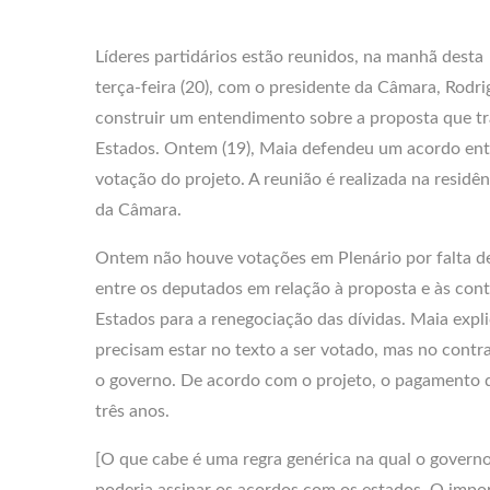
Líderes partidários estão reunidos, na manhã desta
terça-feira (20), com o presidente da Câmara, Rodri
construir um entendimento sobre a proposta que tra
Estados. Ontem (19), Maia defendeu um acordo ent
votação do projeto. A reunião é realizada na residên
da Câmara.
Ontem não houve votações em Plenário por falta d
entre os deputados em relação à proposta e às cont
Estados para a renegociação das dívidas. Maia expl
precisam estar no texto a ser votado, mas no contr
o governo. De acordo com o projeto, o pagamento d
três anos.
[O que cabe é uma regra genérica na qual o governo
poderia assinar os acordos com os estados. O impor