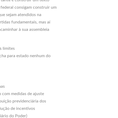
 federal consigam construir um
que sejam atendidos na
rtidas fundamentais, mas aí
encaminhar à sua assembleia
 limites
echa para estado nenhum do
nas
ão com medidas de ajuste
ibuição previdenciária dos
edução de incentivos
Diário do Poder)