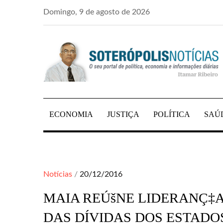
Skip
Domingo, 9 de agosto de 2026
to
content
PORTAL DE NOTÍCIAS DE SALVADOR E R
SOTERÓPOLIS NO
ECONOMIA
JUSTIÇA
POLÍTICA
SAÚ
Posted
Notícias
20/12/2016
on
MAIA REÚšNE LIDERANÇ‡
DAS DÍVIDAS DOS ESTADO