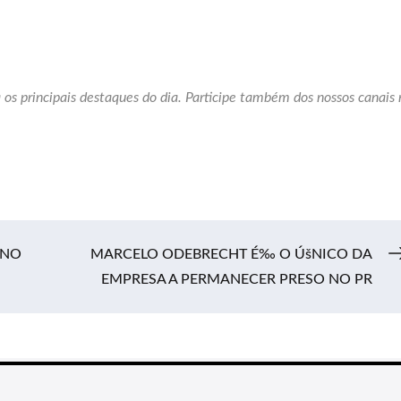
 os principais destaques do dia. Participe também dos nossos canais 
INO
MARCELO ODEBRECHT É‰ O ÚšNICO DA
EMPRESA A PERMANECER PRESO NO PR