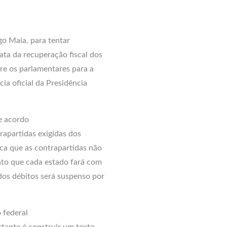
go Maia, para tentar
ta da recuperação fiscal dos
re os parlamentares para a
cia oficial da Presidência
e acordo
rapartidas exigidas dos
ica que as contrapartidas não
ato que cada estado fará com
os débitos será suspenso por
 federal
tante é construir um texto