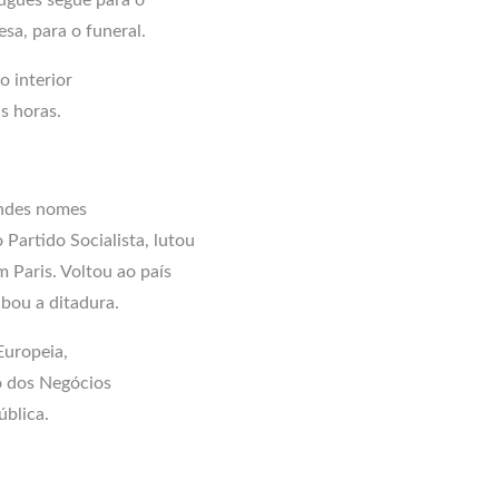
sa, para o funeral.
 interior
s horas.
andes nomes
Partido Socialista, lutou
m Paris. Voltou ao país
bou a ditadura.
Europeia,
ro dos Negócios
ública.