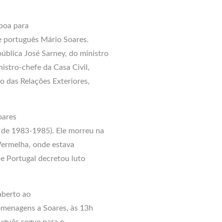
sboa para
e português Mário Soares.
blica José Sarney, do ministro
istro-chefe da Casa Civil,
io das Relações Exteriores,
oares
 de 1983-1985). Ele morreu na
Vermelha, onde estava
e Portugal decretou luto
aberto ao
homenagens a Soares, às 13h
tuguês segue para o