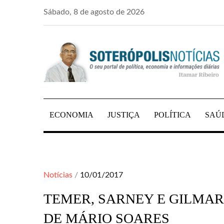
Skip
Sábado, 8 de agosto de 2026
to
content
PORTAL DE NOTÍCIAS DE SALVADOR E R
SOTERÓPOLIS NO
ECONOMIA
JUSTIÇA
POLÍTICA
SAÚ
Posted
Notícias
10/01/2017
on
TEMER, SARNEY E GILMAR
DE MÁRIO SOARES