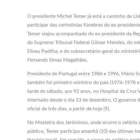
O presidente Michel Temer já está a caminho de Li
participar das cerimônias fúnebres do ex-president
Temer viajou acompanhado do ex-presidente da Repú
do Supremo Tribunal Federal Gilmar Mendes, do min
Eliseu Padilha, e do subsecretário-geral do ministér
Fernando Simas Magalhães.
Presidente de Portugal entre 1986 e 1996, Mário S
também foi primeiro-ministro do país (1976-1978 e
tarde de sábado, aos 92 anos, no Hospital da Cruz 
internado desde o dia 13 de dezembro. O governo d
oficial de três dias, a partir de hoje (9).
No Mosteiro dos Jerônimos, onde ocorre o velório 
público, Temer participa amanhã (10) das últimas 
(horário local). Em seguida, o corpo do político por