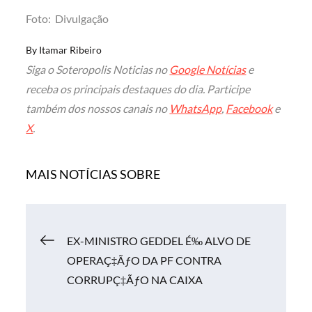
Foto: Divulgação
By
Itamar Ribeiro
Siga o Soteropolis Noticias no
Google Notícias
e
receba os principais destaques do dia. Participe
também dos nossos canais no
WhatsApp
,
Facebook
e
X
.
MAIS NOTÍCIAS SOBRE
Navegação
EX-MINISTRO GEDDEL É‰ ALVO DE
OPERAÇ‡ÃƒO DA PF CONTRA
de
CORRUPÇ‡ÃƒO NA CAIXA