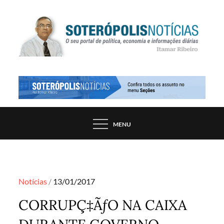
Skip
to
content
PORTAL DE NOTÍCIAS DE SALVADOR E
SOTERÓPOLIS NOTÍCIAS
REGIÃO, POR ITAMAR RIBEIRO
MENU
Posted
Notícias
13/01/2017
on
CORRUPÇ‡ÃƒO NA CAIXA