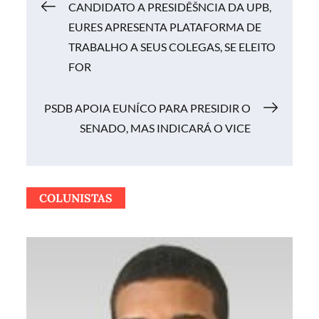
Navegação
CANDIDATO A PRESIDÊŠNCIA DA UPB,
EURES APRESENTA PLATAFORMA DE
de
TRABALHO A SEUS COLEGAS, SE ELEITO
FOR
Post
PSDB APOIA EUNÍCO PARA PRESIDIR O
SENADO, MAS INDICARÁ O VICE
COLUNISTAS