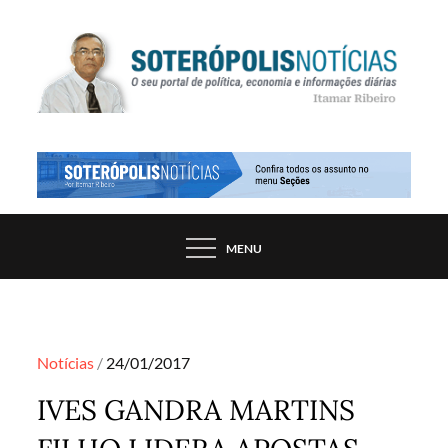
Skip
to
content
PORTAL DE NOTÍCIAS DE SALVADOR E
SOTERÓPOLIS NOTÍCIAS
REGIÃO, POR ITAMAR RIBEIRO
MENU
Posted
Notícias
24/01/2017
on
IVES GANDRA MARTINS