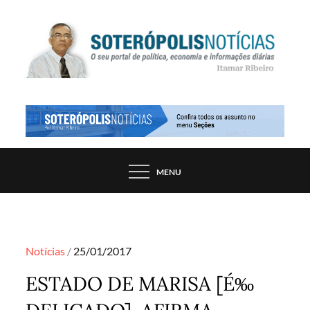
Skip
to
content
PORTAL DE NOTÍCIAS DE SALVADOR E
SOTERÓPOLIS NOTÍCIAS
REGIÃO, POR ITAMAR RIBEIRO
MENU
Posted
Notícias
25/01/2017
on
ESTADO DE MARISA [É‰