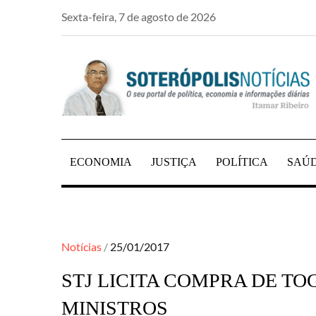
Skip
Sexta-feira, 7 de agosto de 2026
to
content
PORTAL DE NOTÍCIAS DE SALVADOR E RE
SOTERÓPOLIS NO
ECONOMIA
JUSTIÇA
POLÍTICA
SAÚ
Posted
Notícias
25/01/2017
on
STJ LICITA COMPRA DE TOG
MINISTROS