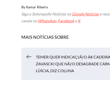
By
Itamar Ribeiro
Siga o Soteropolis Noticias no
Google Notícias
e rece
canais no
WhatsApp
,
Facebook
e
X
.
MAIS NOTÍCIAS SOBRE
TEMER QUER INDICAÇ‡ÃƒO À€ CADEIRA
Navegação
ZAVASCKI QUE NÃƒO DESAGRADE CAR
LÚšCIA, DIZ COLUNA
de
Post