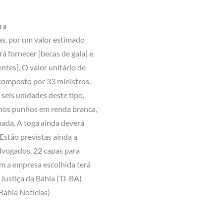
ra
as, por um valor estimado
á fornecer [becas de gala] e
ntes]. O valor unitário de
 composto por 33 ministros.
 seis unidades deste tipo,
 nos punhos em renda branca,
mada. A toga ainda deverá
Estão previstas ainda a
advogados, 22 capas para
om a empresa escolhida terá
Justiça da Bahia (TJ-BA)
Bahia Noticias)