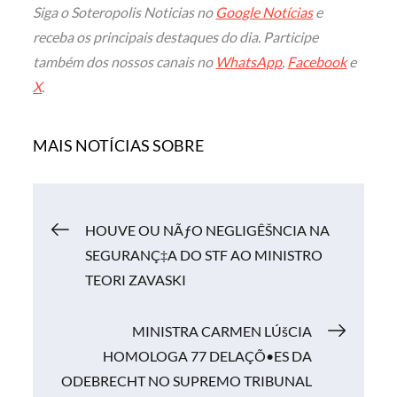
Siga o Soteropolis Noticias no
Google Notícias
e
receba os principais destaques do dia. Participe
também dos nossos canais no
WhatsApp
,
Facebook
e
X
.
MAIS NOTÍCIAS SOBRE
Navegação
HOUVE OU NÃƒO NEGLIGÊŠNCIA NA
SEGURANÇ‡A DO STF AO MINISTRO
de
TEORI ZAVASKI
Post
MINISTRA CARMEN LÚšCIA
HOMOLOGA 77 DELAÇÕ•ES DA
ODEBRECHT NO SUPREMO TRIBUNAL