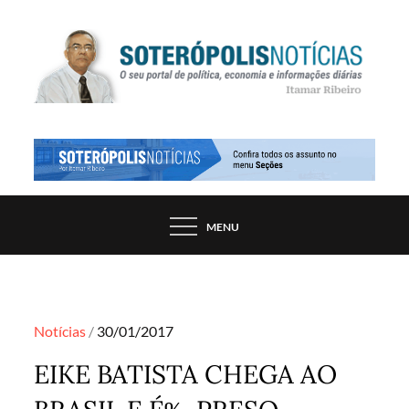
Skip
to
content
PORTAL DE NOTÍCIAS DE SALVADOR E
SOTERÓPOLIS NOTÍCIAS
REGIÃO, POR ITAMAR RIBEIRO
MENU
Posted
Notícias
30/01/2017
on
EIKE BATISTA CHEGA AO