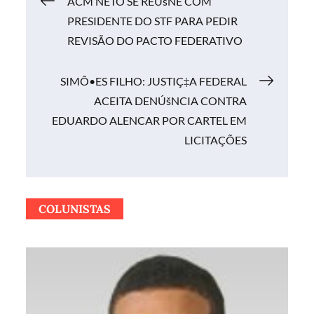
Navegação
ACM NETO SE REÚšNE COM
PRESIDENTE DO STF PARA PEDIR
de
REVISÃO DO PACTO FEDERATIVO
Post
SIMÕ•ES FILHO: JUSTIÇ‡A FEDERAL
ACEITA DENÚšNCIA CONTRA
EDUARDO ALENCAR POR CARTEL EM
LICITAÇÕES
COLUNISTAS