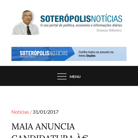
Skip
to
content
PORTAL DE NOTÍCIAS DE SALVADOR E
SOTERÓPOLIS NOTÍCIAS
REGIÃO, POR ITAMAR RIBEIRO
MENU
Posted
Notícias
31/01/2017
on
MAIA ANUNCIA