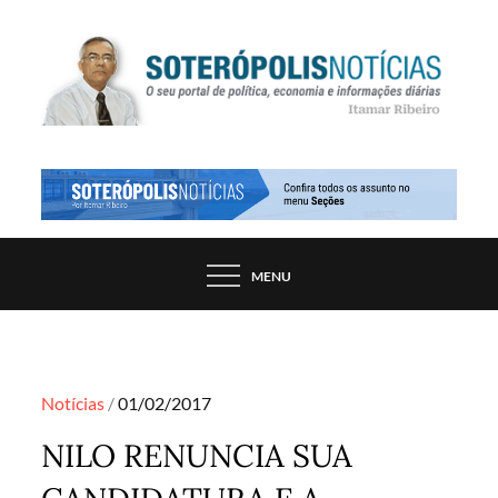
Skip
to
content
PORTAL DE NOTÍCIAS DE SALVADOR E
SOTERÓPOLIS NOTÍCIAS
REGIÃO, POR ITAMAR RIBEIRO
MENU
Posted
Notícias
01/02/2017
on
NILO RENUNCIA SUA