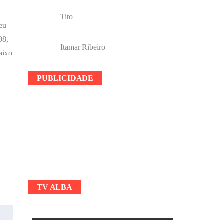
Tito
eu
08,
Itamar Ribeiro
aixo
PUBLICIDADE
TV ALBA