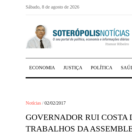
Skip
Sábado, 8 de agosto de 2026
to
content
PORTAL DE NOTÍCIAS DE SALVADOR E 
SOTERÓPOLIS NO
ECONOMIA
JUSTIÇA
POLÍTICA
SAÚ
Posted
Notícias
02/02/2017
on
GOVERNADOR RUI COSTA 
TRABALHOS DA ASSEMBLEI