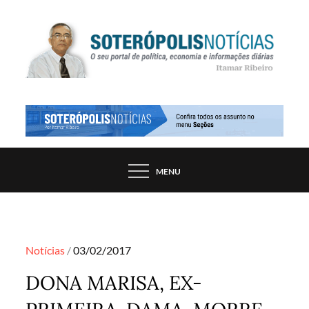
Skip
to
content
PORTAL DE NOTÍCIAS DE SALVADOR E
SOTERÓPOLIS NOTÍCIAS
REGIÃO, POR ITAMAR RIBEIRO
MENU
Posted
Notícias
03/02/2017
on
DONA MARISA, EX-