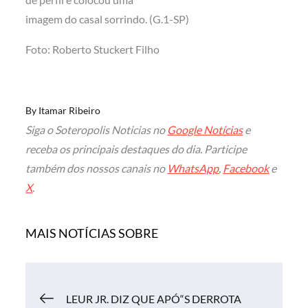
imagem do casal sorrindo. (G.1-SP)
Foto: Roberto Stuckert Filho
By
Itamar Ribeiro
Siga o Soteropolis Noticias no
Google Notícias
e
receba os principais destaques do dia. Participe
também dos nossos canais no
WhatsApp
,
Facebook
e
X
.
MAIS NOTÍCIAS SOBRE
Navegação
LEUR JR. DIZ QUE APÓ“S DERROTA