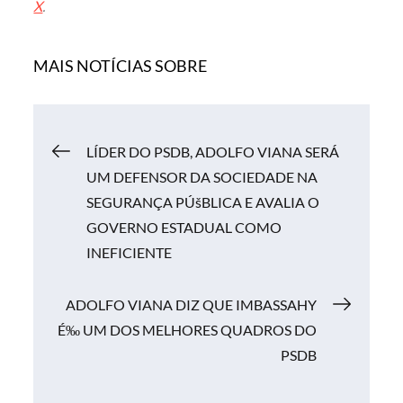
X
.
MAIS NOTÍCIAS SOBRE
Navegação
LÍDER DO PSDB, ADOLFO VIANA SERÁ
UM DEFENSOR DA SOCIEDADE NA
de
SEGURANÇA PÚšBLICA E AVALIA O
GOVERNO ESTADUAL COMO
Post
INEFICIENTE
ADOLFO VIANA DIZ QUE IMBASSAHY
É‰ UM DOS MELHORES QUADROS DO
PSDB