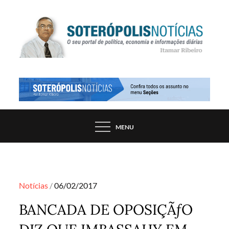
Skip
to
content
PORTAL DE NOTÍCIAS DE SALVADOR E
SOTERÓPOLIS NOTÍCIAS
REGIÃO, POR ITAMAR RIBEIRO
MENU
Posted
Notícias
06/02/2017
on
BANCADA DE OPOSIÇÃƒO