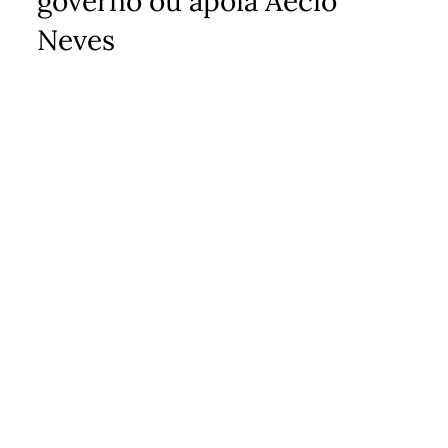
governo ou apoia Aécio
Neves