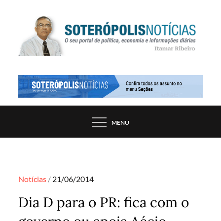
Skip
to
content
PORTAL DE NOTÍCIAS DE SALVADOR E
SOTERÓPOLIS NOTÍCIAS
REGIÃO, POR ITAMAR RIBEIRO
MENU
Posted
Notícias
21/06/2014
on
Dia D para o PR: fica com o