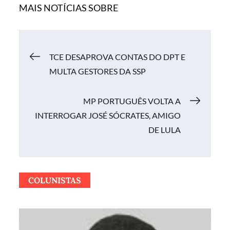
MAIS NOTÍCIAS SOBRE
Navegação
TCE DESAPROVA CONTAS DO DPT E
MULTA GESTORES DA SSP
de
MP PORTUGUÊS VOLTA A
Post
INTERROGAR JOSÉ SÓCRATES, AMIGO
DE LULA
COLUNISTAS