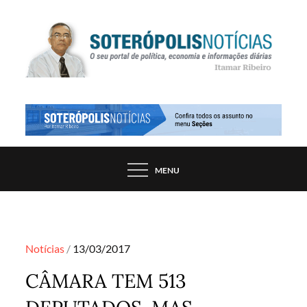
Skip
to
content
PORTAL DE NOTÍCIAS DE SALVADOR E
SOTERÓPOLIS NOTÍCIAS
REGIÃO, POR ITAMAR RIBEIRO
MENU
Posted
Notícias
13/03/2017
on
CÂMARA TEM 513