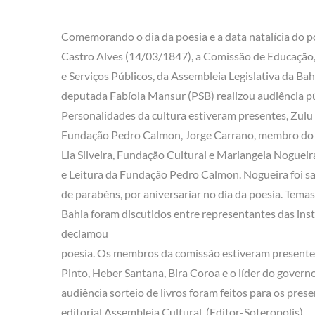
Comemorando o dia da poesia e a data natalícia do p
Castro Alves (14/03/1847), a Comissão de Educação, 
e Serviços Públicos, da Assembleia Legislativa da Bah
deputada Fabíola Mansur (PSB) realizou audiência púb
Personalidades da cultura estiveram presentes, Zulu
Fundação Pedro Calmon, Jorge Carrano, membro do 
Lia Silveira, Fundação Cultural e Mariangela Nogueira
e Leitura da Fundação Pedro Calmon. Nogueira foi
de parabéns, por aniversariar no dia da poesia. Tema
Bahia foram discutidos entre representantes das inst
declamou
poesia. Os membros da comissão estiveram presente
Pinto, Heber Santana, Bira Coroa e o líder do governo
audiência sorteio de livros foram feitos para os pres
editorial Assembleia Cultural. (Editor-Soteropolis)