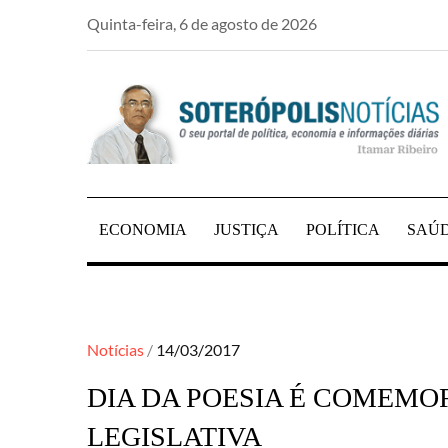
Skip
Quinta-feira, 6 de agosto de 2026
to
content
PORTAL DE NOTÍCIAS DE SALVADOR E RE
SOTERÓPOLIS NO
ECONOMIA
JUSTIÇA
POLÍTICA
SAÚ
Posted
Notícias
14/03/2017
on
DIA DA POESIA É COMEMO
LEGISLATIVA