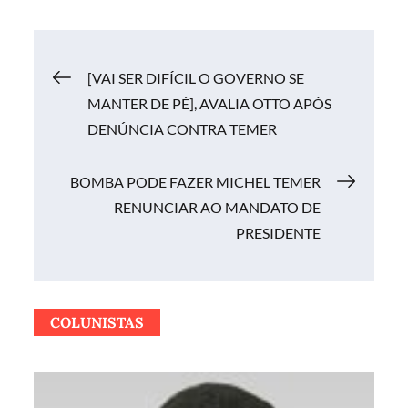
Navegação
[VAI SER DIFÍCIL O GOVERNO SE
MANTER DE PÉ], AVALIA OTTO APÓS
de
DENÚNCIA CONTRA TEMER
Post
BOMBA PODE FAZER MICHEL TEMER
RENUNCIAR AO MANDATO DE
PRESIDENTE
COLUNISTAS