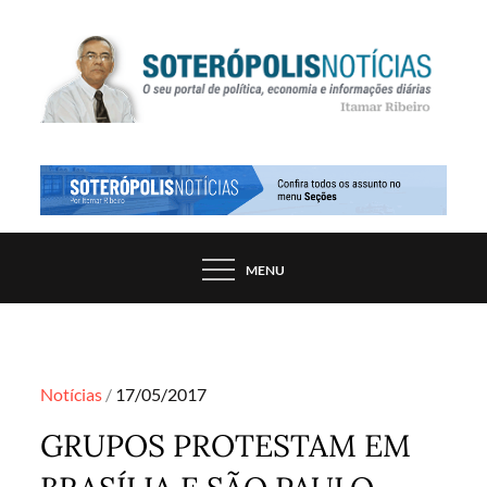
Skip
to
content
PORTAL DE NOTÍCIAS DE SALVADOR E
SOTERÓPOLIS NOTÍCIAS
REGIÃO, POR ITAMAR RIBEIRO
MENU
Posted
Notícias
17/05/2017
on
GRUPOS PROTESTAM EM