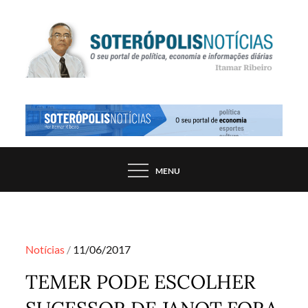
Skip
to
content
PORTAL DE NOTÍCIAS DE SALVADOR E
SOTERÓPOLIS NOTÍCIAS
REGIÃO, POR ITAMAR RIBEIRO
MENU
Posted
Notícias
11/06/2017
on
TEMER PODE ESCOLHER