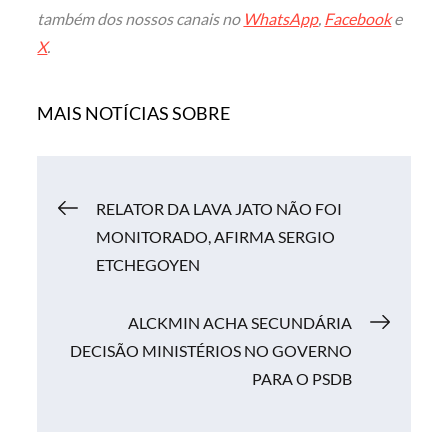
também dos nossos canais no
WhatsApp
,
Facebook
e
X
.
MAIS NOTÍCIAS SOBRE
Navegação
RELATOR DA LAVA JATO NÃO FOI
MONITORADO, AFIRMA SERGIO
de
ETCHEGOYEN
Post
ALCKMIN ACHA SECUNDÁRIA
DECISÃO MINISTÉRIOS NO GOVERNO
PARA O PSDB