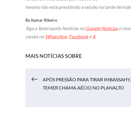
mesmo não está presidindo a sessão na tarde de hoje.
By
Itamar Ribeiro
Siga o Soteropolis Noticias no
Google Notícias
e rece
canais no
WhatsApp
,
Facebook
e
X
.
MAIS NOTÍCIAS SOBRE
Navegação
APÓS PRESSÃO PARA TIRAR IMBASSAHY,
TEMER CHAMA AÉCIO NO PLANALTO
de
Post