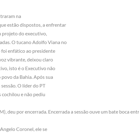
straram na
que estão dispostos, a enfrentar
projeto do executivo,
adas. O tucano Adolfo Viana no
foi enfático ao presidente
oz vibrante, deixou claro
ivo, isto é o Executivo não
o povo da Bahia. Após sua
 sessão. O líder do PT
s cochilou e não pediu
M), deu por encerrada. Encerrada a sessão ouve um bate boca ent
 Angelo Coronel, ele se