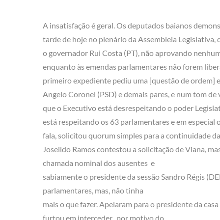
A insatisfação é geral. Os deputados baianos demon
tarde de hoje no plenário da Assembleia Legislativa, 
o governador Rui Costa (PT), não aprovando nenhum 
enquanto às emendas parlamentares não forem liber
primeiro expediente pediu uma [questão de ordem] e 
Angelo Coronel (PSD) e demais pares, e num tom de v
que o Executivo está desrespeitando o poder Legislat
está respeitando os 63 parlamentares e em especial 
fala, solicitou quorum simples para a continuidade da
Joseildo Ramos contestou a solicitação de Viana, ma
chamada nominal dos ausentes e
sabiamente o presidente da sessão Sandro Régis (DE
parlamentares, mas, não tinha
mais o que fazer. Apelaram para o presidente da casa
furtou em interceder, por motivo do