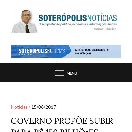
Skip
to
content
PORTAL DE NOTÍCIAS DE SALVADOR E
SOTERÓPOLIS NOTÍCIAS
REGIÃO, POR ITAMAR RIBEIRO
MENU
Posted
Notícias
15/08/2017
on
GOVERNO PROPÕE SUBIR