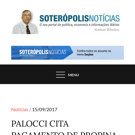
Skip
to
content
PORTAL DE NOTÍCIAS DE SALVADOR E
SOTERÓPOLIS NOTÍCIAS
REGIÃO, POR ITAMAR RIBEIRO
MENU
Posted
Notícias
15/09/2017
on
PALOCCI CITA