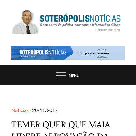
Skip
to
content
PORTAL DE NOTÍCIAS DE SALVADOR E
SOTERÓPOLIS NOTÍCIAS
REGIÃO, POR ITAMAR RIBEIRO
MENU
Posted
Notícias
20/11/2017
on
TEMER QUER QUE MAIA