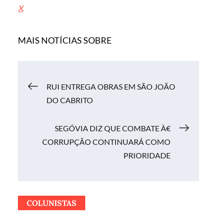
X
.
MAIS NOTÍCIAS SOBRE
Navegação
RUI ENTREGA OBRAS EM SÃO JOÃO
DO CABRITO
de
SEGÓVIA DIZ QUE COMBATE À€
Post
CORRUPÇÃO CONTINUARÁ COMO
PRIORIDADE
COLUNISTAS