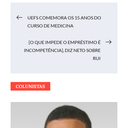
Navegação
UEFS COMEMORA OS 15 ANOS DO
CURSO DE MEDICINA
de
[O QUE IMPEDE O EMPRÉSTIMO É
Post
INCOMPETÊNCIA], DIZ NETO SOBRE
RUI
COLUNISTAS