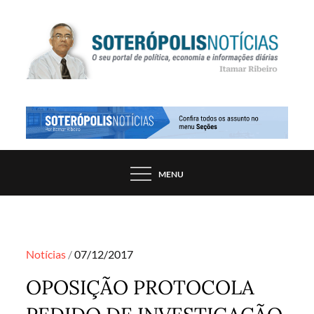
Skip
to
content
PORTAL DE NOTÍCIAS DE SALVADOR E
SOTERÓPOLIS NOTÍCIAS
REGIÃO, POR ITAMAR RIBEIRO
MENU
Posted
Notícias
07/12/2017
on
OPOSIÇÃO PROTOCOLA